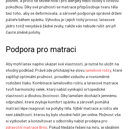
plísním, a proto se skvěle hodí i pro alergiky nebo osoby s citlivou
pokožkou. Díky své pružnosti se matrace přizpůsobuje tvaru těla
bez toho, aby se deformovala, a zároveň podporuje správné držení
páteře během spánku. Výhodou je i jejich tichý provoz, latexové
jádro totiž nevydává žádné zvuky, takže vás nebude rušit ani při
časté změně polohy.
Podpora pro matraci
Aby mohl latex naplno ukázat své vlastnosti, je nutné ho uložit na
vhodný podklad. Právě zde přicházejí ke slovu
lamelové rošty
, které
zajišťují optimální pružnost, proudění vzduchu a rovnoměrné
rozložení tlaku. Kombinace lamelového roštu a latexové matrace
tvoří harmonický celek, který nabízí vynikající ortopedické
vlastnosti a dlouhou životnost. Díky lamelám dochází k jemnému
odpružení, které zvyšuje komfort spánku a zároveň pomáhá
matraci lépe reagovat na pohyby těla. Výběr matrace a roštu ale
není záležitostí, kterou by bylo vhodné řešit jen online. Možnost vše
si vyzkoušet a konzultovat s odborníky nabízí prodejna pro
zdravotní matrace Brno
. Pokud hledáte řešení na míru, je ideálním