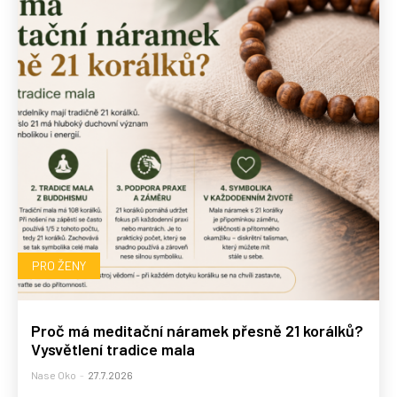
PRO ŽENY
Proč má meditační náramek přesně 21 korálků?
Vysvětlení tradice mala
Nase Oko
-
27.7.2026