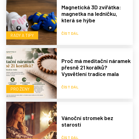
Magnetická 3D zvířátka:
magnetka na ledničku,
která se hýbe
ČÍST DÁL
RADY A TIPY
Proč má meditační náramek
přesně 21 korálků?
Vysvětlení tradice mala
ČÍST DÁL
PRO ŽENY
Vánoční stromek bez
starostí
ČÍST DÁL