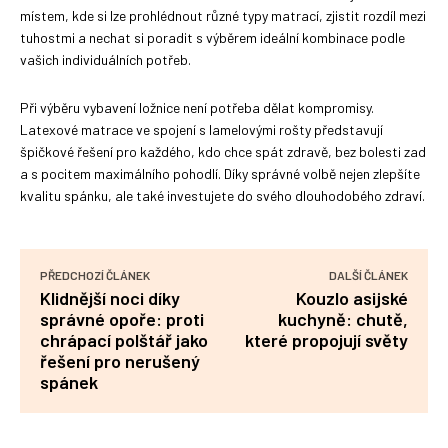
místem, kde si lze prohlédnout různé typy matrací, zjistit rozdíl mezi
tuhostmi a nechat si poradit s výběrem ideální kombinace podle
vašich individuálních potřeb.
Při výběru vybavení ložnice není potřeba dělat kompromisy.
Latexové matrace ve spojení s lamelovými rošty představují
špičkové řešení pro každého, kdo chce spát zdravě, bez bolesti zad
a s pocitem maximálního pohodlí. Díky správné volbě nejen zlepšíte
kvalitu spánku, ale také investujete do svého dlouhodobého zdraví.
PŘEDCHOZÍ ČLÁNEK
DALŠÍ ČLÁNEK
Klidnější noci díky
Kouzlo asijské
správné opoře: proti
kuchyně: chutě,
chrápací polštář jako
které propojují světy
řešení pro nerušený
spánek