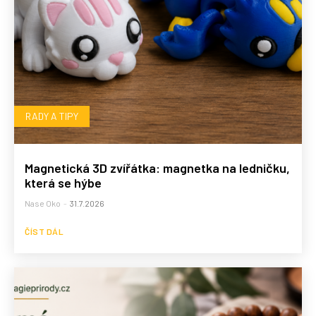
RADY A TIPY
Magnetická 3D zvířátka: magnetka na ledničku,
která se hýbe
Nase Oko
-
31.7.2026
ČÍST DÁL