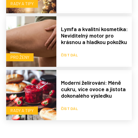
RADY A TIPY
Lymfa a kvalitní kosmetika:
Neviditelný motor pro
krásnou a hladkou pokožku
ČÍST DÁL
PRO ŽENY
Moderní želírování: Méně
cukru, více ovoce a jistota
dokonalého výsledku
ČÍST DÁL
RADY A TIPY