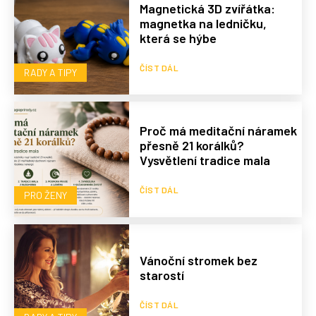
Magnetická 3D zvířátka:
magnetka na ledničku,
která se hýbe
ČÍST DÁL
RADY A TIPY
Proč má meditační náramek
přesně 21 korálků?
Vysvětlení tradice mala
ČÍST DÁL
PRO ŽENY
Vánoční stromek bez
starostí
ČÍST DÁL