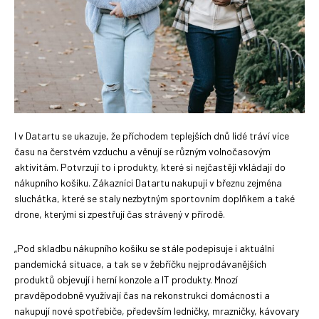
I v Datartu se ukazuje, že příchodem teplejších dnů lidé tráví více
času na čerstvém vzduchu a věnují se různým volnočasovým
aktivitám. Potvrzují to i produkty, které si nejčastěji vkládají do
nákupního košíku. Zákazníci Datartu nakupují v březnu zejména
sluchátka, které se staly nezbytným sportovním doplňkem a také
drone, kterými si zpestřují čas strávený v přírodě.
„Pod skladbu nákupního košíku se stále podepisuje i aktuální
pandemická situace, a tak se v žebříčku nejprodávanějších
produktů objevují i ​​herní konzole a IT produkty. Mnozí
pravděpodobně využívají čas na rekonstrukci domácnosti a
nakupují nové spotřebiče, především ledničky, mrazničky, kávovary