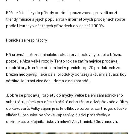
Běžecké tenisky do přírody po zimní pauze znovu prorazili mezi
trendy měsíce a jejich popularita v internetových prodejnách roste
podle Heureky v některých případech o více než 1 000%.
Honička za respirátory
Při srovnání března minulého roku a první poloviny tohoto března
pozoruje Alza velké rozdíly. Tento rok se zatím nejvíce prodávají
respirátory, které se přitom loni v prvních top 20 produktech za
březen neobjevily. Také další produkty odrážejí aktuální situaci, kdy
většina lidí tráví více času doma a na zahradě.
„Dobře se prodávají tablety do myčky, velké balení zahradnického
substrátu, písek pro dětská hřiště nebo třeba odvápňovače a filtry
do kávovarů. Velký zájem je io knoflíkové baterie, cartridge, dětské
vlhčené ubrousky, papírové kapesníky, čisticí prostředky a
dezinfekce, „ozřejmila tisková mluvčí Alzy Daniela Chovancová.