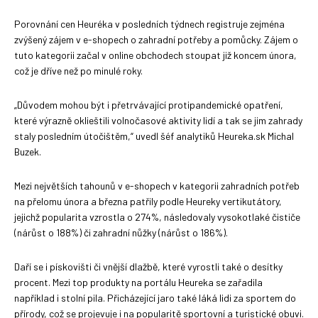
Porovnání cen Heuréka v posledních týdnech registruje zejména
zvýšený zájem v e-shopech o zahradní potřeby a pomůcky. Zájem o
tuto kategorii začal v online obchodech stoupat již koncem února,
což je dříve než po minulé roky.
„Důvodem mohou být i přetrvávající protipandemické opatření,
které výrazně oklieštili volnočasové aktivity lidí a tak se jim zahrady
staly posledním útočištěm,“ uvedl šéf analytiků Heureka.sk Michal
Buzek.
Mezi největších tahounů v e-shopech v kategorii zahradních potřeb
na přelomu února a března patřily podle Heureky vertikutátory,
jejichž popularita vzrostla o 274%, následovaly vysokotlaké čističe
(nárůst o 188%) či zahradní nůžky (nárůst o 186%).
Daří se i pískovišti či vnější dlažbě, které vyrostli také o desítky
procent. Mezi top produkty na portálu Heureka se zařadila
například i stolní pila. Přicházející jaro také láká lidi za sportem do
přírody, což se projevuje i na popularitě sportovní a turistické obuvi.