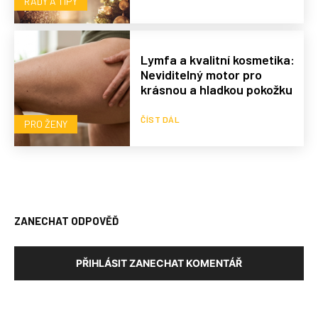
RADY A TIPY
Lymfa a kvalitní kosmetika:
Neviditelný motor pro
krásnou a hladkou pokožku
ČÍST DÁL
PRO ŽENY
ZANECHAT ODPOVĚĎ
PŘIHLÁSIT ZANECHAT KOMENTÁŘ