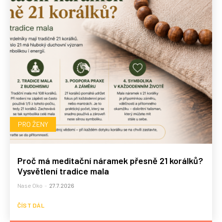
PRO ŽENY
Proč má meditační náramek přesně 21 korálků?
Vysvětlení tradice mala
Nase Oko
-
27.7.2026
ČÍST DÁL