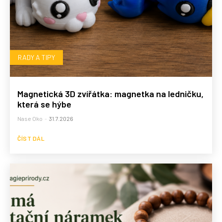
RADY A TIPY
Magnetická 3D zvířátka: magnetka na ledničku,
která se hýbe
Nase Oko
-
31.7.2026
ČÍST DÁL