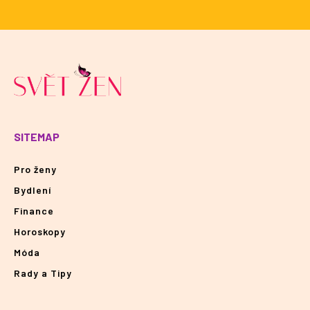
SITEMAP
Pro ženy
Bydlení
Finance
Horoskopy
Móda
Rady a Tipy